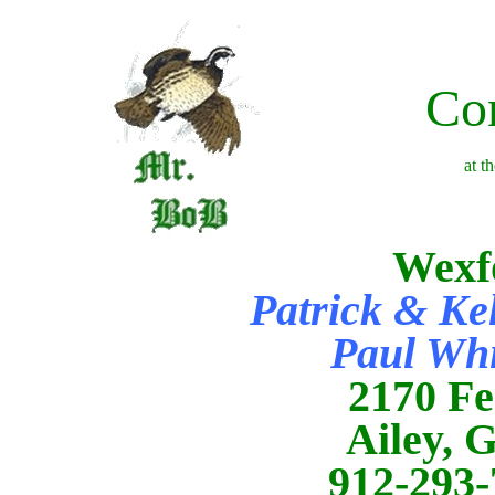
Con
at t
Wexf
Patrick & Ke
Paul Whi
2170 F
Ailey, 
912-293