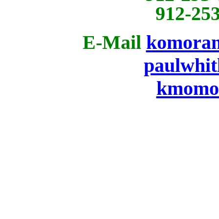
912-25
E-Mail
komora
paulwhi
kmomo